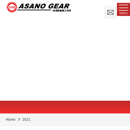
お
MENU
問
い
合
わ
せ
Home
2021