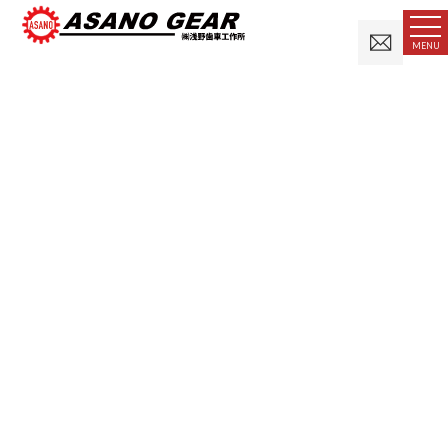
お
MENU
問
い
合
わ
せ