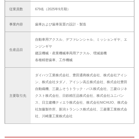
従業員数
679名（2025年9月期）
事業内容
歯車および歯車装置の設計・製造
自動車用アクスル、デファレンシャル、ミッションギヤ、エ
ンジンギヤ
生産品目
建設機械・産業機械車両用アクスル、増減速機
各種精密歯車、工作機械
ダイハツ工業株式会社、豊田通商株式会社、株式会社アイシ
ン、株式会社タダノ、アイシン高丘株式会社、株式会社豊田
自動織機、三菱ふそうトラック・バス株式会社、三菱ロジネ
主要取引先
クスト株式会社、日鉄精圧品株式会社、株式会社ユニバン
ス、日立建機ティエラ株式会社、株式会社NICHIJO、株式会
社加藤製作所、新潟トランシス株式会社、三菱重工業株式会
社、川崎重工業株式会社