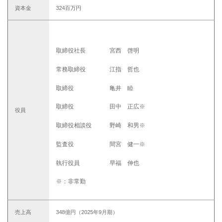
資本金
324百万円
取締役社長 宮西 啓明
常務取締役 江指 哲也
取締役 亀井 睦
取締役 田中 正広※
役員
取締役相談役 野崎 和男※
監査役 間宮 健一※
執行役員 早福 伸也
※：非常勤
売上高
348億円（2025年9月期）