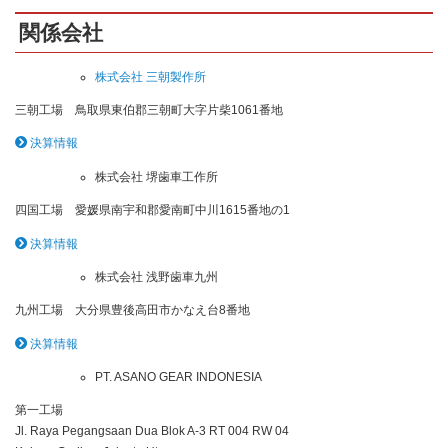
関係会社
株式会社 三朝製作所
三朝工場 鳥取県東伯郡三朝町大字片柴1061番地
決算情報
株式会社 堺歯車工作所
四国工場 愛媛県南宇和郡愛南町中川1615番地の1
決算情報
株式会社 浅野歯車九州
九州工場 大分県豊後高田市かなえ台8番地
決算情報
PT. ASANO GEAR INDONESIA
第一工場
Jl. Raya Pegangsaan Dua Blok A-3 RT 004 RW 04