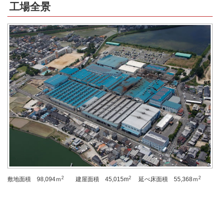
工場全景
2
2
2
敷地面積 98,094ｍ
建屋面積 45,015m
延べ床面積 55,368ｍ