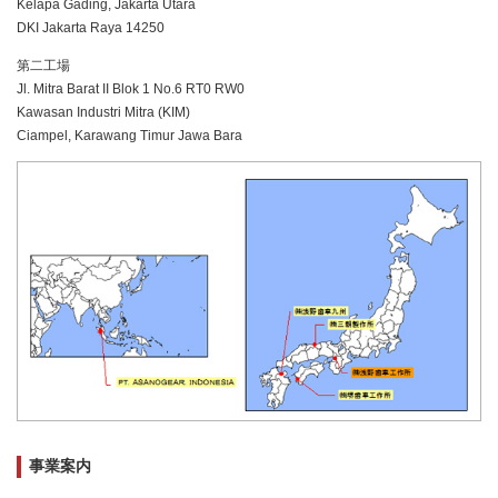
Kelapa Gading, Jakarta Utara
DKI Jakarta Raya 14250
第二工場
Jl. Mitra Barat II Blok 1 No.6 RT0 RW0
Kawasan Industri Mitra (KIM)
Ciampel, Karawang Timur Jawa Bara
事業案内